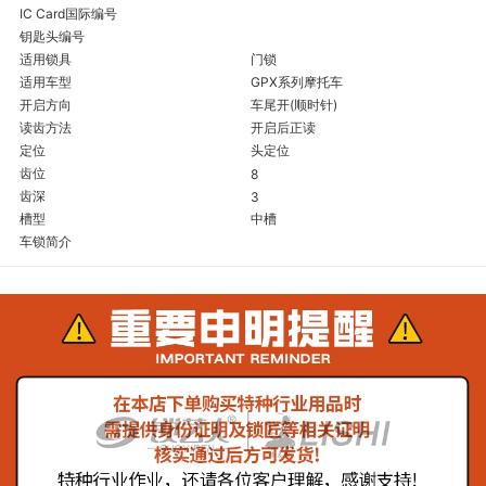
IC Card国际编号
钥匙头编号
适用锁具
门锁
适用车型
GPX系列摩托车
开启方向
车尾开(顺时针)
读齿方法
开启后正读
定位
头定位
齿位
8
齿深
3
槽型
中槽
车锁简介