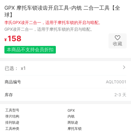
GPX 摩托车锁读齿开启工具-内铣 二合一工具【全
球】
李氏GPX读开二合一，适用于摩托车锁的开启与暗配。
GPX读开二合一，适用于摩托车锁的开启与暗配。
158
¥
收藏
本商品不支持会员折扣
已选：
x1
商品编号
AQLT0001
库存
2-3 天
工具型号
GPX
弹片结构
内铣
排列轨迹
两轨迹
工具种类
摩托车锁