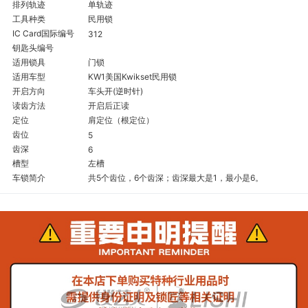
排列轨迹
单轨迹
工具种类
民用锁
IC Card国际编号
312
钥匙头编号
适用锁具
门锁
适用车型
KW1美国Kwikset民用锁
开启方向
车头开(逆时针)
读齿方法
开启后正读
定位
肩定位（根定位）
齿位
5
齿深
6
槽型
左槽
车锁简介
共5个齿位，6个齿深；齿深最大是1，最小是6。