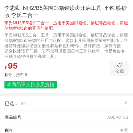
李志勤-NH2/B5美国邮箱锁读齿开启工具-平铣 喷砂
版 李氏二合一
李氏NH2/B5读开二合一，适用于美国邮箱锁、抽屉等凸轮锁，房屋
储物室锁5齿的开启与暗配。
李氏NH2/B5二合一工具，适用于美国邮箱锁、抽屉等凸轮锁，房屋
储物室锁5齿等锁的开启与暗配。这款工具采用高质量材料制造，经
过特殊处理以增强耐磨性和延长使用寿命。设计简洁，操作方便，
适合快速读开门锁。它不仅可以提高日常工作的效率，也是每位专
业锁匠值得信赖的高效工具。
95
¥
收藏
积分可抵
¥1.9
本商品不支持会员折扣
已选：
x1
商品编号
AQLP0156
库存
有货