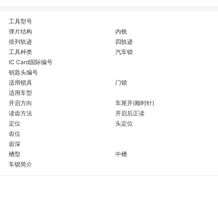
工具型号
弹片结构
内铣
排列轨迹
四轨迹
工具种类
汽车锁
IC Card国际编号
钥匙头编号
适用锁具
门锁
适用车型
开启方向
车尾开(顺时针)
读齿方法
开启后正读
定位
头定位
齿位
齿深
槽型
中槽
车锁简介